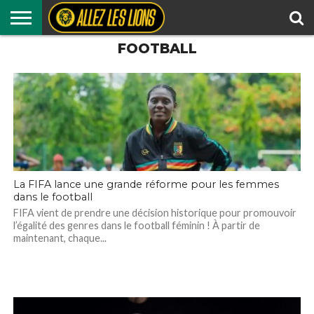
FOOTBALL
LIONS
INDOMPTABLES
LIONS
FOOTBALL
MÉMOIRE
ALLEZ
AUTRES
RÉSULTATS
EN
LOCAL
DES
LES
SPORTS
CLUB
LIONS
LIONS
TV
La FIFA lance une grande réforme pour les femmes
dans le football
FIFA vient de prendre une décision historique pour promouvoir
l’égalité des genres dans le football féminin ! À partir de
maintenant, chaque...