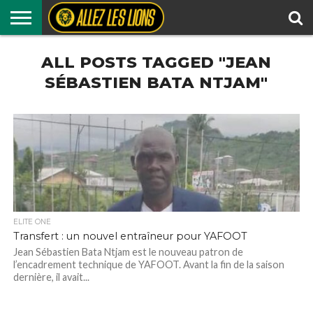
LIONS
ALL POSTS TAGGED "JEAN
INDOMPTABLES
LIONS
FOOTBALL
MÉMOIRE
ALLEZ
AUTRES
RÉSULTATS
EN
LOCAL
DES
LES
SPORTS
CLUB
LIONS
LIONS
SÉBASTIEN BATA NTJAM"
TV
ELITE ONE
Transfert : un nouvel entraîneur pour YAFOOT
Jean Sébastien Bata Ntjam est le nouveau patron de
l’encadrement technique de YAFOOT. Avant la fin de la saison
dernière, il avait...