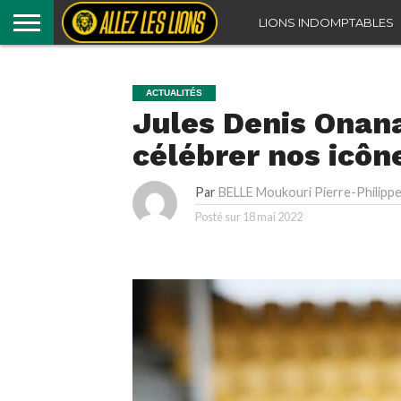
LIONS INDOMPTABLES
ACTUALITÉS
Jules Denis Onana 
célébrer nos icôn
Par
BELLE Moukouri Pierre-Philipp
Posté sur
18 mai 2022