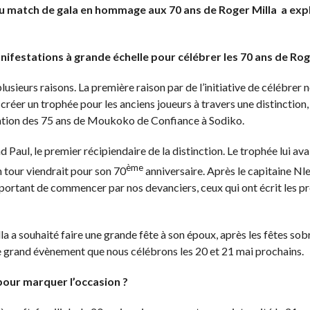
u match de gala en hommage aux 70 ans de Roger Milla a expl
nifestations à grande échelle pour célébrer les 70 ans de Roge
sieurs raisons. La première raison par de l’initiative de célébrer 
créer un trophée pour les anciens joueurs à travers une distinction
ration des 75 ans de Moukoko de Confiance à Sodiko.
 Paul, le premier récipiendaire de la distinction. Le trophée lui ava
ème
 tour viendrait pour son 70
anniversaire. Après le capitaine Nl
portant de commencer par nos devanciers, ceux qui ont écrit les pr
la a souhaité faire une grande fête à son époux, après les fêtes so
 grand évènement que nous célébrons les 20 et 21 mai prochains.
pour marquer l’occasion ?