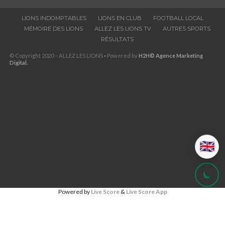
LIONS INDOMPTABLES
LIONS EN CLUB
FOOTBALL LOCAL
MÉMOIRE DES LIONS
ALLEZ LES LIONS TV
AUTRES SPORTS
RÉSULTATS
© Copyright 2020 – ALLEZ LES LIONS ▪ Powered by
H2H© Agence Marketing
Digital.
🇬🇧
Powered by
Live Score
&
Live Score App