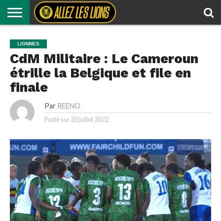
LIONS
INDOMPTABLES
LIONS
FOOTBALL
MÉMOIRE
ALLEZ
AUTRES
RÉSULTATS
LIONNES
EN
LOCAL
DES
LES
SPORTS
CdM Militaire : Le Cameroun
CLUB
LIONS
LIONS
TV
étrille la Belgique et file en
finale
Par
REENO
Posté sur
20 juillet 2022