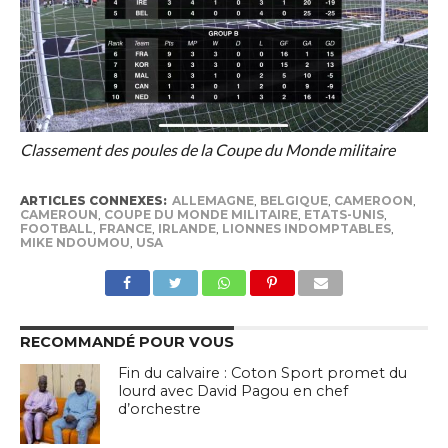
Classement des poules de la Coupe du Monde militaire
ARTICLES CONNEXES:
ALLEMAGNE
,
BELGIQUE
,
CAMEROON
,
CAMEROUN
,
COUPE DU MONDE MILITAIRE
,
ETATS-UNIS
,
FOOTBALL
,
FRANCE
,
IRLANDE
,
LIONNES INDOMPTABLES
,
MIKE NDOUMOU
,
USA
RECOMMANDÉ POUR VOUS
Fin du calvaire : Coton Sport promet du
lourd avec David Pagou en chef
d’orchestre