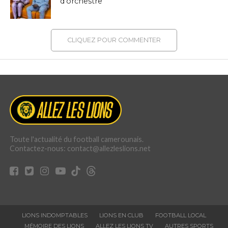
d’orchestre
CLIQUEZ POUR COMMENTER
Toute l'actualité du football camerounais.
Contactez-nous: contact@allezleslions.net
LIONS INDOMPTABLES
LIONS EN CLUB
FOOTBALL LOCAL
MÉMOIRE DES LIONS
ALLEZ LES LIONS TV
AUTRES SPORTS