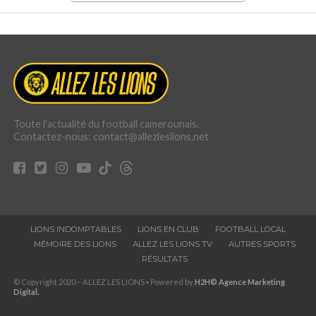
Toute l'actualité du football camerounais.
Contactez-nous: contact@allezleslions.net
LIONS INDOMPTABLES
LIONS EN CLUB
FOOTBALL LOCAL
MÉMOIRE DES LIONS
ALLEZ LES LIONS TV
AUTRES SPORTS
RÉSULTATS
© Copyright 2020 – ALLEZ LES LIONS ▪ Powered by
H2H© Agence Marketing
Digital.