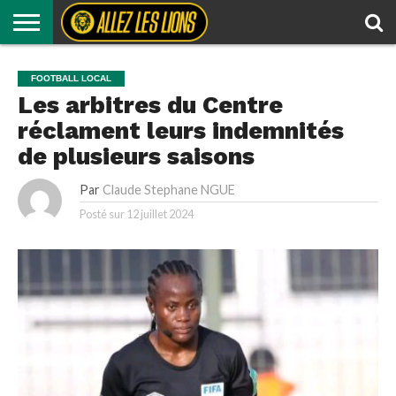
LIONS
INDOMPTABLES
LIONS
FOOTBALL
MÉMOIRE
ALLEZ
AUTRES
RÉSULTATS
FOOTBALL LOCAL
EN
LOCAL
DES
LES
SPORTS
Les arbitres du Centre
CLUB
LIONS
LIONS
TV
réclament leurs indemnités
de plusieurs saisons
Par
Claude Stephane NGUE
Posté sur
12 juillet 2024