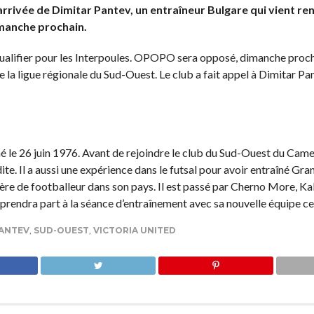
rrivée de Dimitar Pantev, un entraîneur Bulgare qui vient ren
imanche prochain.
qualifier pour les Interpoules. OPOPO sera opposé, dimanche proc
e la ligue régionale du Sud-Ouest. Le club a fait appel à Dimitar Pa
né le 26 juin 1976. Avant de rejoindre le club du Sud-Ouest du Came
 Il a aussi une expérience dans le futsal pour avoir entraîné Gr
re de footballeur dans son pays. Il est passé par Cherno More, Kal
rendra part à la séance d’entraînement avec sa nouvelle équipe ce 
PANTEV
,
SUD-OUEST
,
VICTORIA UNITED