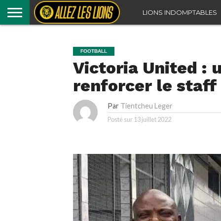
LIONS INDOMPTABLES
FOOTBALL
Victoria United :
renforcer le staf
Par
Tientcheu Leger
Posté sur
13 juillet 2022